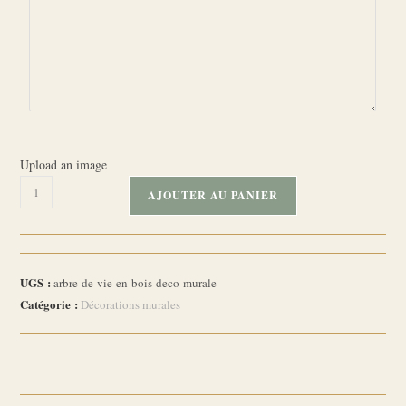
Upload an image
quantité
AJOUTER AU PANIER
de
Arbre
de
vie
UGS :
arbre-de-vie-en-bois-deco-murale
en
Catégorie :
Décorations murales
bois,
déco
murale