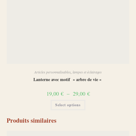
Articles personnalisables
,
lampes et éclairages
Lanterne avec motif » arbre de vie «
Plage
19,00
€
–
29,00
€
de
prix :
Ce
Select options
19,00 €
produit
à
a
29,00 €
plusieurs
variations.
Produits similaires
Les
options
peuvent
être