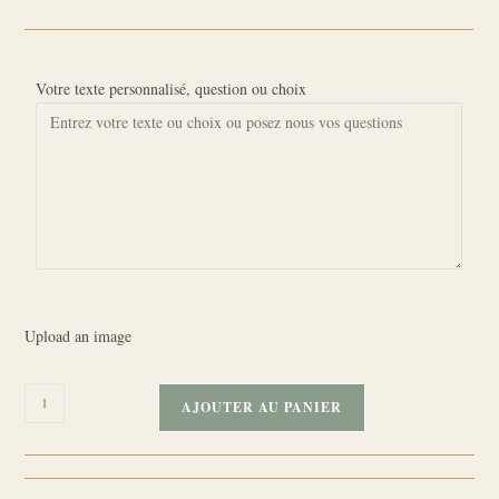
Votre texte personnalisé, question ou choix
Upload an image
quantité
AJOUTER AU PANIER
de
Boîte
à