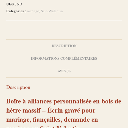
alliances
UGS :
ND
personnalisée
Catégories :
,
mariage
Saint-Valentin
en
bois
de
hêtre
massif
DESCRIPTION
INFORMATIONS COMPLÉMENTAIRES
AVIS (0)
Description
Boîte à alliances personnalisée en bois de
hêtre massif – Écrin gravé pour
mariage, fiançailles, demande en