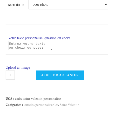
MODÈLE
Votre texte personnalisé, question ou choix
Upload an image
quantité
AJOUTER AU PANIER
de
Cadre
saint
UGS :
cadre-saint-valentin-personnalise
valentin
Catégories :
,
Articles personnalisables
Saint-Valentin
personnalisé