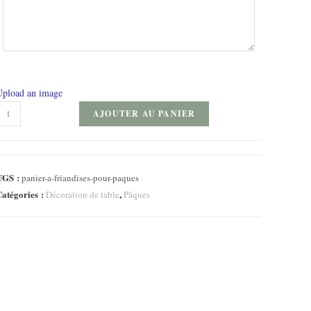
Upload an image
uantité
AJOUTER AU PANIER
e
anier
UGS :
panier-a-friandises-pour-paques
riandises
atégories :
,
Décoration de table
Pâques
our
âques