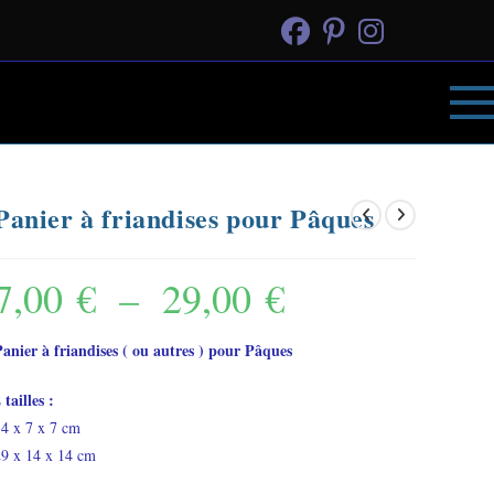
Panier à friandises pour Pâques
7,00
€
–
29,00
€
Plage
de
Panier à friandises ( ou autres ) pour Pâques
prix :
7,00 €
 tailles :
14 x 7 x 7 cm
à
29 x 14 x 14 cm
29,00 €