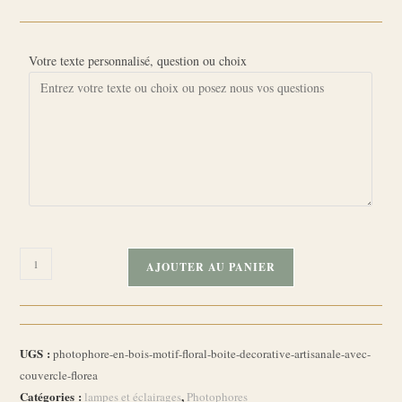
Votre texte personnalisé, question ou choix
quantité
AJOUTER AU PANIER
de
Photophore
en
bois
UGS :
photophore-en-bois-motif-floral-boite-decorative-artisanale-avec-
motif
couvercle-florea
floral
Catégories :
,
lampes et éclairages
Photophores