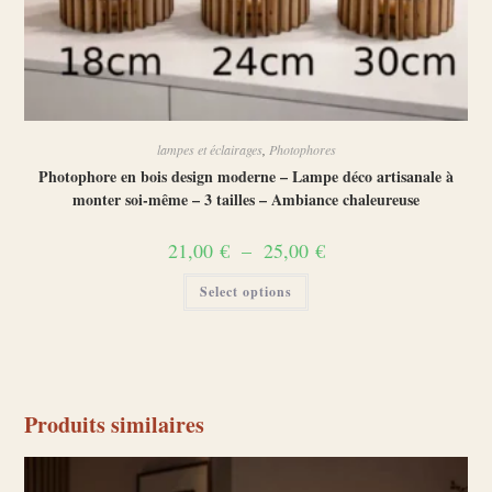
lampes et éclairages
,
Photophores
Photophore en bois design moderne – Lampe déco artisanale à
monter soi-même – 3 tailles – Ambiance chaleureuse
Plage
21,00
€
–
25,00
€
de
prix :
Ce
Select options
21,00 €
produit
à
a
25,00 €
plusieurs
variations.
Les
options
peuvent
être
choisies
Produits similaires
sur
la
page
du