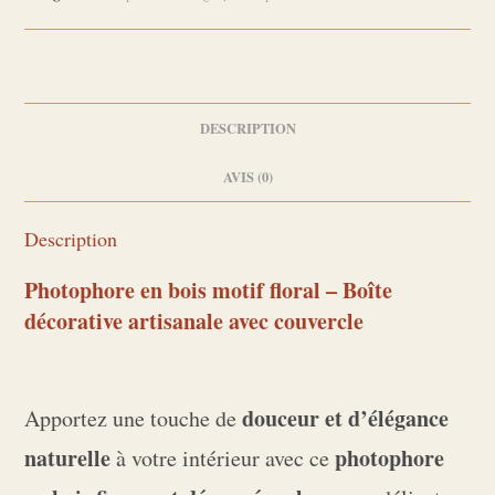
–
Boîte
décorative
artisanale
avec
DESCRIPTION
couvercle
AVIS (0)
"
Floréa
Description
"
Photophore en bois motif floral – Boîte
décorative artisanale avec couvercle
douceur et d’élégance
Apportez une touche de
naturelle
photophore
à votre intérieur avec ce