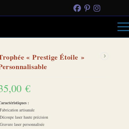
Trophée « Prestige Étoile »
Personnalisable
35,00
€
aractéristiques :
Fabrication artisanale
Découpe laser haute précision
Gravure laser personnalisée