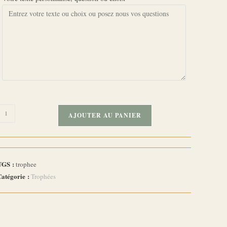
uantité
AJOUTER AU PANIER
e
rophée
Prestige
toile"
UGS :
trophee
ersonnalisable
Catégorie :
Trophées