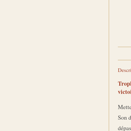
Descr
Troph
victo
Mette
Son d
dépas