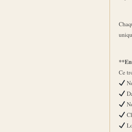
Chaqu
uniqu
**En
Ce tr
No
Da
No
Cl
Lo