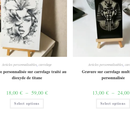
Articles personnalisables
,
carrelage
Articles personnalisables
,
car
 personnalisée sur carrelage traité au
Gravure sur carrelage mult
dioxyde de titane
personnalisée
Plage
18,00
€
–
59,00
€
13,00
€
–
24,0
de
prix :
Ce
Select options
18,00 €
Select options
produit
à
a
59,00 €
plusieurs
variations.
Les
options
peuvent