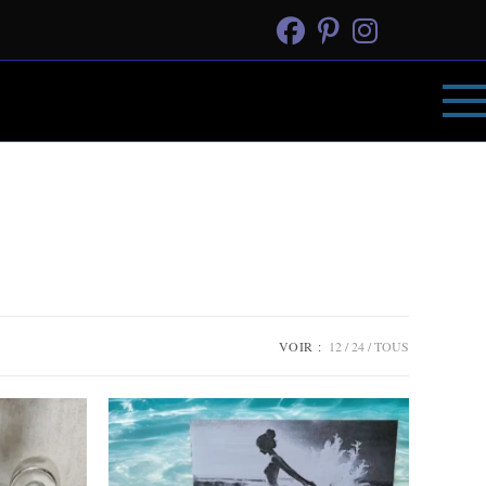
VOIR :
12
24
TOUS