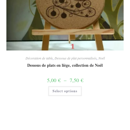
Décoration de table
,
Dessous de plat personnalisés
,
Noël
Dessous de plats en liège, collection de Noël
Plage
5,00
€
–
7,50
€
de
prix :
Ce
Select options
5,00 €
produit
à
a
7,50 €
plusieurs
variations.
Les
options
peuvent
être
choisies
sur