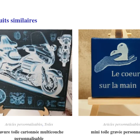
Les
options
peuvent
être
choisies
its similaires
sur
la
page
du
produit
Articles personnalisables
,
Toiles
Articles personnalisable
avure toile cartonnée multicouche
mini toile gravée personna
personnalisable