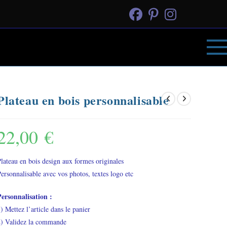
Plateau en bois personnalisable
22,00
€
lateau en bois design aux formes originales
ersonnalisable avec vos photos, textes logo etc
Personnalisation :
) Mettez l’article dans le panier
2) Validez la commande