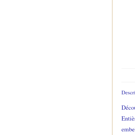
Descr
Décou
Entiè
embel