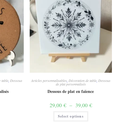
 table
,
Dessous
Articles personnalisables
,
Décoration de table
,
Dessous
de plat personnalisés
lisés
Dessous de plat en faïence
Plage
29,00
€
–
39,00
€
de
prix :
Ce
Select options
29,00 €
produit
à
a
39,00 €
plusieurs
variations.