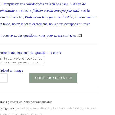
3) Remplissez vos coordonnées puis en bas dans »
Notes de
commande
« , notez «
fichiers seront envoyés par mail
» et le
om de l’article (
Plateau en bois personnalisable
)Si vous voulez
n texte, notez le texte également, nous nous occupons du reste
i vous avez des questions, vous pouvez me contacter
ICI
Votre texte personnalisé, question ou choix
Upload an image
uantité
AJOUTER AU PANIER
e
lateau
n
UGS :
plateau-en-bois-personnalisable
ois
atégories :
,
,
Articles personnalisables
Décoration de table
planches à
ersonnalisable
écouper, plateaux et ustensiles