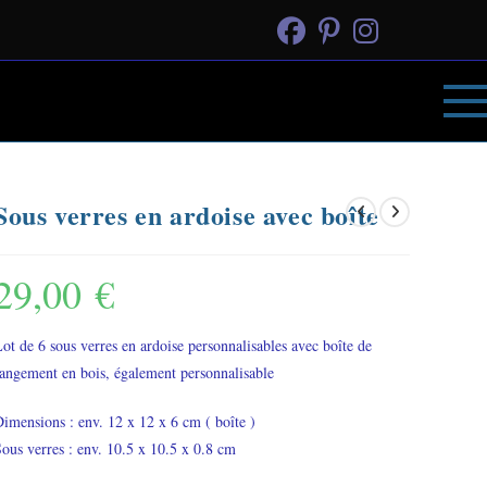
Sous verres en ardoise avec boîte
29,00
€
ot de 6 sous verres en ardoise personnalisables avec boîte de
angement en bois, également personnalisable
imensions : env. 12 x 12 x 6 cm ( boîte )
ous verres : env. 10.5 x 10.5 x 0.8 cm