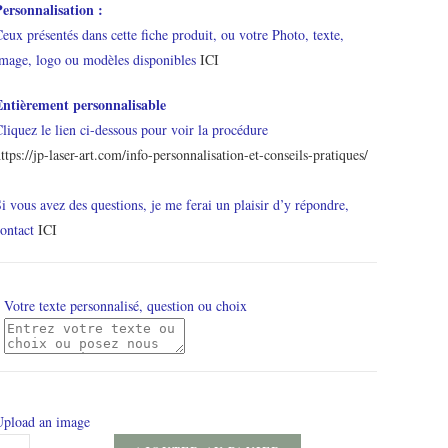
Personnalisation :
eux présentés dans cette fiche produit, ou votre Photo, texte,
image, logo ou modèles disponibles
ICI
Entièrement personnalisable
liquez le lien ci-dessous pour voir la procédure
ttps://jp-laser-art.com/info-personnalisation-et-conseils-pratiques/
i vous avez des questions, je me ferai un plaisir d’y répondre,
ontact
ICI
Votre texte personnalisé, question ou choix
Upload an image
uantité