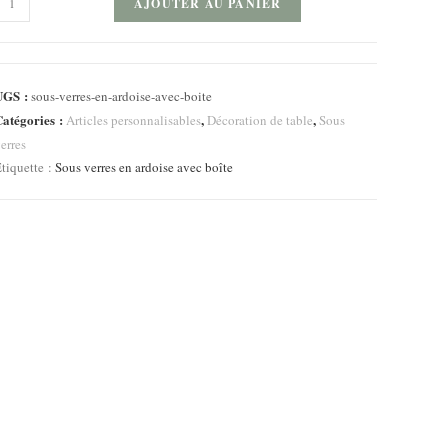
AJOUTER AU PANIER
e
ous
erres
UGS :
sous-verres-en-ardoise-avec-boite
n
atégories :
,
,
Articles personnalisables
Décoration de table
Sous
rdoise
erres
vec
tiquette :
Sous verres en ardoise avec boîte
oîte