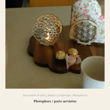
Décoration de table
,
lampes et éclairages
,
Photophores
Photophore / porte serviettes