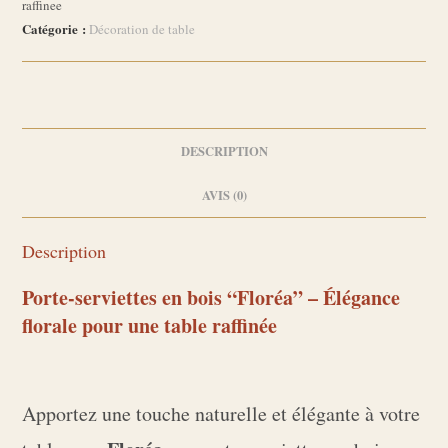
raffinee
“Floréa”
Catégorie :
Décoration de table
–
Élégance
florale
pour
une
DESCRIPTION
table
AVIS (0)
raffinée
Description
Porte-serviettes en bois “Floréa” – Élégance
florale pour une table raffinée
Apportez une touche naturelle et élégante à votre