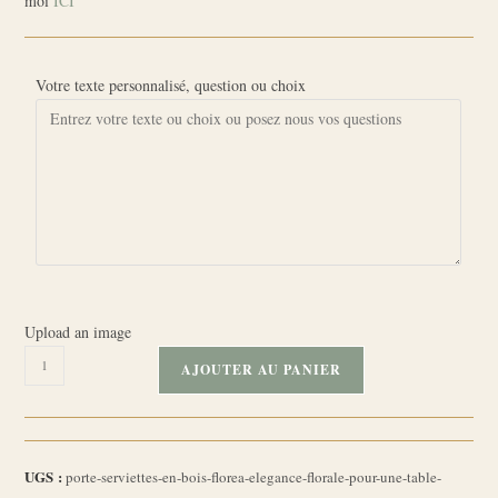
moi
ICI
Votre texte personnalisé, question ou choix
Upload an image
quantité
AJOUTER AU PANIER
de
Porte-
serviettes
en
UGS :
porte-serviettes-en-bois-florea-elegance-florale-pour-une-table-
bois